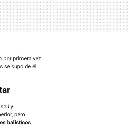
n por primera vez
s se supo de él.
tar
oscú y
rior, pero
s balísticos