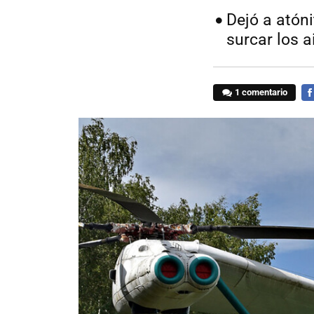
Dejó a atón
surcar los a
1 comentario
FA