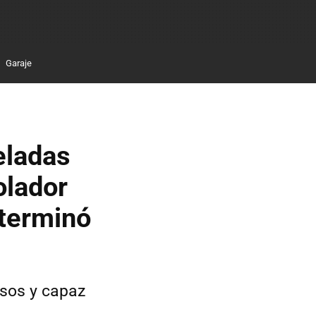
Garaje
eladas
olador
 terminó
isos y capaz