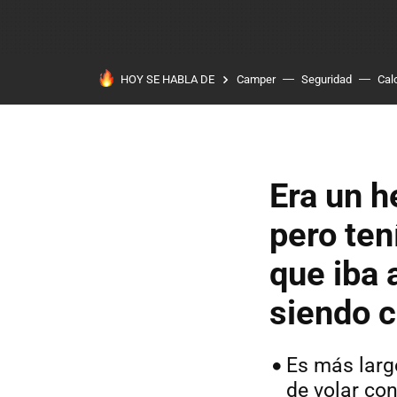
HOY SE HABLA DE
Camper
Seguridad
Cal
Era un h
pero ten
que iba 
siendo c
Es más larg
de volar co