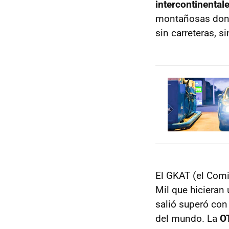
intercontinental
montañosas donde 
sin carreteras, s
El GKAT (el Comi
Mil que hicieran
salió superó con
del mundo. La
O