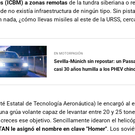
es (ICBM) a zonas remotas
de la tundra siberiana o r
no existía infraestructura de ningún tipo. Sin pistas
in nada, ¿cómo llevas misiles al este de la URSS, cerc
EN MOTORPASIÓN
Sevilla-Múnich sin repostar: un Pass
casi 30 años humilla a los PHEV chi
té Estatal de Tecnología Aeronáutica) le encargó al 
 una grúa volante capaz de levantar entre 20 y 25 ton
 creces ese objetivo. Sencillamente idearon el helic
TAN le asignó el nombre en clave "Homer"
. Los sovié