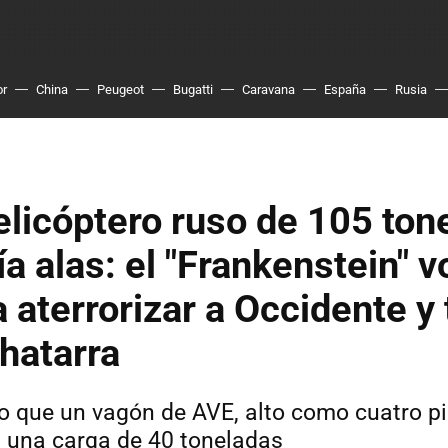
or
China
Peugeot
Bugatti
Caravana
España
Rusia
elicóptero ruso de 105 ton
ía alas: el "Frankenstein" v
a aterrorizar a Occidente y
hatarra
o que un vagón de AVE, alto como cuatro p
n una carga de 40 toneladas