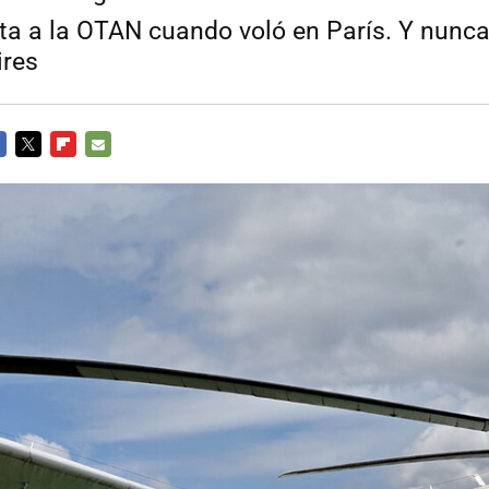
ita a la OTAN cuando voló en París. Y nunca
ires
CEBOOK
TWITTER
FLIPBOARD
E-
MAIL