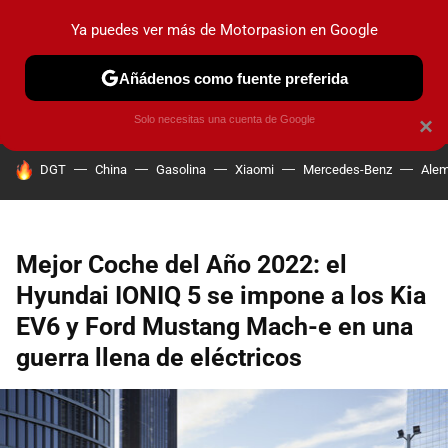
Ya puedes ver más de Motorpasion en Google
PRUEBAS
COCHES ELÉCTRICOS
OBSERVATORIO
F1
Añádenos como fuente preferida
Solo necesitas una cuenta de Google
×
HOY SE HABLA DE
DGT
China
Gasolina
Xiaomi
Mercedes-Benz
Alem
Mejor Coche del Año 2022: el
Hyundai IONIQ 5 se impone a los Kia
EV6 y Ford Mustang Mach-e en una
guerra llena de eléctricos