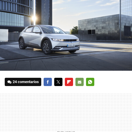
24 comentarios
FACEBOOK
TWITTER
FLIPBOARD
E-
WHATSAPP
MAIL