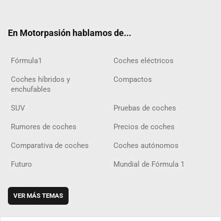
ter
ebo
ube
agra
gra
boar
ok
ok
m
m
d
En Motorpasión hablamos de...
Fórmula1
Coches eléctricos
Coches híbridos y
Compactos
enchufables
SUV
Pruebas de coches
Rumores de coches
Precios de coches
Comparativa de coches
Coches autónomos
Futuro
Mundial de Fórmula 1
VER MÁS TEMAS