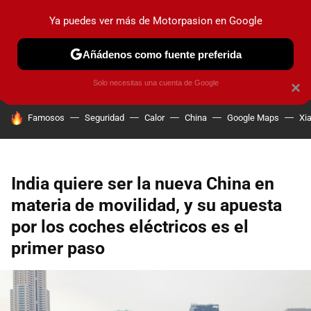
Ya puedes ver más de Motorpasion en Google
PRUEBAS
COCHES ELÉCTRICOS
OBSERVATORIO
F1
Añádenos como fuente preferida
Solo necesitas una cuenta de Google
×
HOY SE HABLA DE
Famosos
Seguridad
Calor
China
Google Maps
Xi
India quiere ser la nueva China en
materia de movilidad, y su apuesta
por los coches eléctricos es el
primer paso