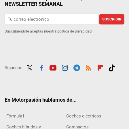
NEWSLETTER SEMANAL
SUSCRIBIR
Suscribiéndote aceptas nuestra
política de privacidad
Síguenos
Twit
Fac
Yout
Inst
Tele
RSS
Flip
Tikt
ter
ebo
ube
agra
gra
boar
ok
ok
m
m
d
En Motorpasión hablamos de...
Fórmula1
Coches eléctricos
Coches híbridos y
Compactos