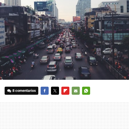
8 comentarios
FACEBOOK
TWITTER
FLIPBOARD
E-
WHATSAPP
MAIL