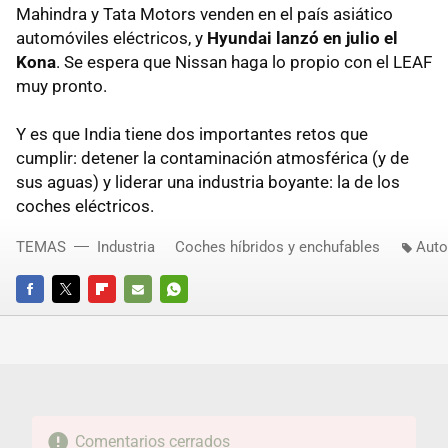
Mahindra y Tata Motors venden en el país asiático
automóviles eléctricos, y
Hyundai lanzó en julio el
Kona
. Se espera que Nissan haga lo propio con el LEAF
muy pronto.
Y es que India tiene dos importantes retos que
cumplir: detener la contaminación atmosférica (y de
sus aguas) y liderar una industria boyante: la de los
coches eléctricos.
TEMAS
Industria
Coches híbridos y enchufables
Auto
FACEBOOK
TWITTER
FLIPBOARD
E-
WHATSAPP
MAIL
Comentarios cerrados