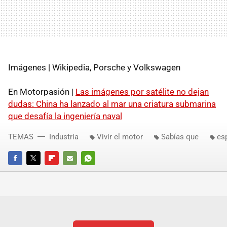
Imágenes | Wikipedia, Porsche y Volkswagen
En Motorpasión |
Las imágenes por satélite no dejan
dudas: China ha lanzado al mar una criatura submarina
que desafía la ingeniería naval
TEMAS
Industria
Vivir el motor
Sabías que
es
FACEBOOK
TWITTER
FLIPBOARD
E-
WHATSAPP
MAIL