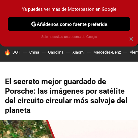
Ya puedes ver más de Motorpasion en Google
MENÚ
NUEVO
Añádenos como fuente preferida
PRUEBAS
COCHES ELÉCTRICOS
OBSERVATORIO
F1
Solo necesitas una cuenta de Google
×
HOY SE HABLA DE
DGT
China
Gasolina
Xiaomi
Mercedes-Benz
Alem
El secreto mejor guardado de
Porsche: las imágenes por satélite
del circuito circular más salvaje del
planeta