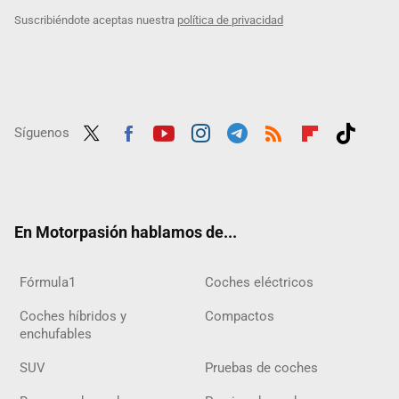
Suscribiéndote aceptas nuestra
política de privacidad
Síguenos
Twit
Fac
Yout
Inst
Tele
RSS
Flip
Tikt
ter
ebo
ube
agra
gra
boar
ok
ok
m
m
d
En Motorpasión hablamos de...
Fórmula1
Coches eléctricos
Coches híbridos y
Compactos
enchufables
SUV
Pruebas de coches