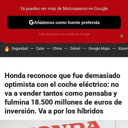
Ya puedes ver más de Motorpasion en Google
PRUEBAS
COCHES ELÉCTRICOS
OBSERVATORIO
F1
Añádenos como fuente preferida
Solo necesitas una cuenta de Google
×
HOY SE HABLA DE
Seguridad
Calor
China
Diésel
Google Maps
Xiaom
Honda reconoce que fue demasiado
optimista con el coche eléctrico: no
va a vender tantos como pensaba y
fulmina 18.500 millones de euros de
inversión. Va a por los híbridos