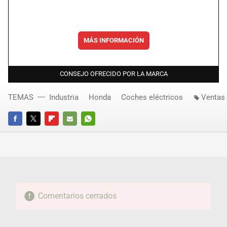
MÁS INFORMACIÓN
CONSEJO OFRECIDO POR LA MARCA
TEMAS
Industria
Honda
Coches eléctricos
Ventas
FACEBOOK
TWITTER
FLIPBOARD
E-
WHATSAPP
MAIL
Comentarios cerrados