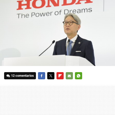
12 comentarios
FACEBOOK
TWITTER
FLIPBOARD
E-
WHATSAPP
MAIL