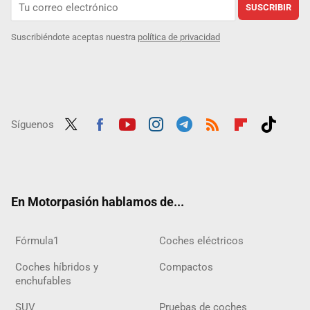
SUSCRIBIR
Suscribiéndote aceptas nuestra
política de privacidad
Síguenos
Twit
Fac
Yout
Inst
Tele
RSS
Flip
Tikt
ter
ebo
ube
agra
gra
boar
ok
ok
m
m
d
En Motorpasión hablamos de...
Fórmula1
Coches eléctricos
Coches híbridos y
Compactos
enchufables
SUV
Pruebas de coches