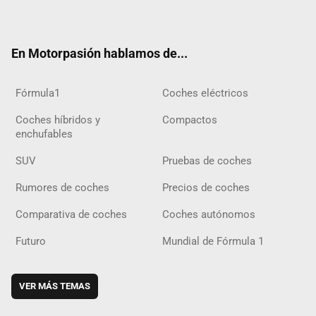
ter
ebo
ube
agra
gra
boar
ok
ok
m
m
d
En Motorpasión hablamos de...
Fórmula1
Coches eléctricos
Coches híbridos y
Compactos
enchufables
SUV
Pruebas de coches
Rumores de coches
Precios de coches
Comparativa de coches
Coches autónomos
Futuro
Mundial de Fórmula 1
VER MÁS TEMAS