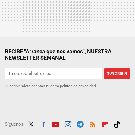
RECIBE "Arranca que nos vamos", NUESTRA
NEWSLETTER SEMANAL
SUSCRIBIR
Suscribiéndote aceptas nuestra
política de privacidad
Síguenos
Twit
Fac
Yout
Inst
Tele
RSS
Flip
Tikt