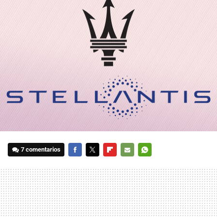
7 comentarios
FACEBOOK
TWITTER
FLIPBOARD
E-
WHATSAPP
MAIL