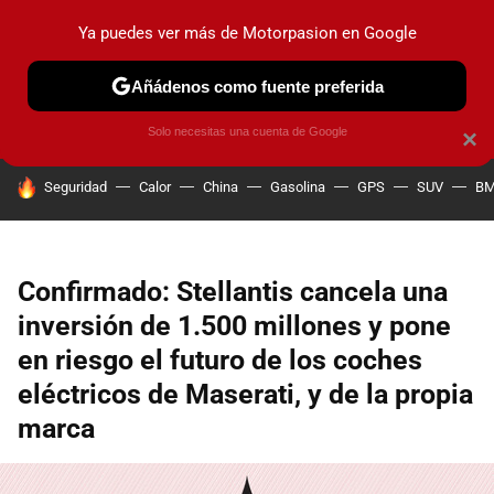
Ya puedes ver más de Motorpasion en Google
PRUEBAS
COCHES ELÉCTRICOS
OBSERVATORIO
F1
Añádenos como fuente preferida
Solo necesitas una cuenta de Google
×
HOY SE HABLA DE
Seguridad
Calor
China
Gasolina
GPS
SUV
B
Confirmado: Stellantis cancela una
inversión de 1.500 millones y pone
en riesgo el futuro de los coches
eléctricos de Maserati, y de la propia
marca