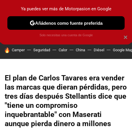
Ya puedes ver más de Motorpasion en Google
PRUEBAS
COCHES ELÉCTRICOS
OBSERVATORIO
F1
Añádenos como fuente preferida
Solo necesitas una cuenta de Google
×
HOY SE HABLA DE
Camper
Seguridad
Calor
China
Diésel
Google Ma
El plan de Carlos Tavares era vender
las marcas que dieran pérdidas, pero
tres días después Stellantis dice que
"tiene un compromiso
inquebrantable" con Maserati
aunque pierda dinero a millones