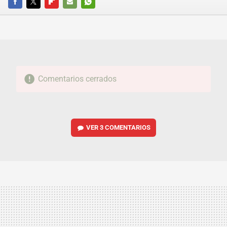
FACEBOOK
TWITTER
FLIPBOARD
E-
WHATSAPP
MAIL
Comentarios cerrados
VER
3 COMENTARIOS