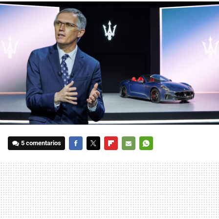
5 comentarios
FACEBOOK
TWITTER
FLIPBOARD
E-
WHATSAPP
MAIL