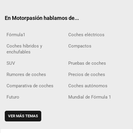
ter
ebo
ube
agra
gra
boar
ok
ok
m
m
d
En Motorpasión hablamos de...
Fórmula1
Coches eléctricos
Coches híbridos y
Compactos
enchufables
SUV
Pruebas de coches
Rumores de coches
Precios de coches
Comparativa de coches
Coches autónomos
Futuro
Mundial de Fórmula 1
VER MÁS TEMAS