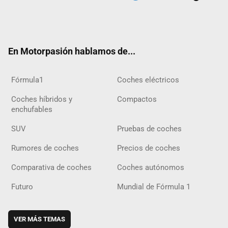
Twit
Fac
Yout
Inst
Tele
RSS
Flip
Tikt
ter
ebo
ube
agra
gra
boar
ok
ok
m
m
d
En Motorpasión hablamos de...
Fórmula1
Coches eléctricos
Coches híbridos y
Compactos
enchufables
SUV
Pruebas de coches
Rumores de coches
Precios de coches
Comparativa de coches
Coches autónomos
Futuro
Mundial de Fórmula 1
VER MÁS TEMAS