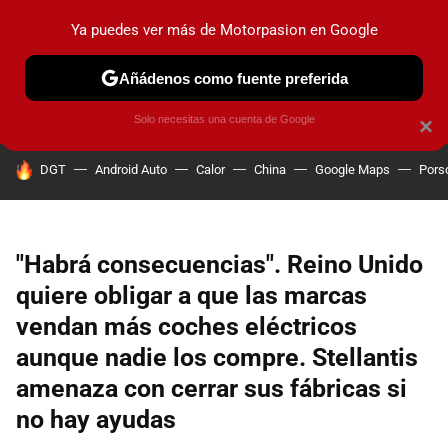
Ya puedes ver más de Motorpasion en Google
PRUEBAS
COCHES ELÉCTRICOS
OBSERVATORIO
F1
Añádenos como fuente preferida
Solo necesitas una cuenta de Google
×
HOY SE HABLA DE
DGT
Android Auto
Calor
China
Google Maps
Pors
"Habrá consecuencias". Reino Unido
quiere obligar a que las marcas
vendan más coches eléctricos
aunque nadie los compre. Stellantis
amenaza con cerrar sus fábricas si
no hay ayudas