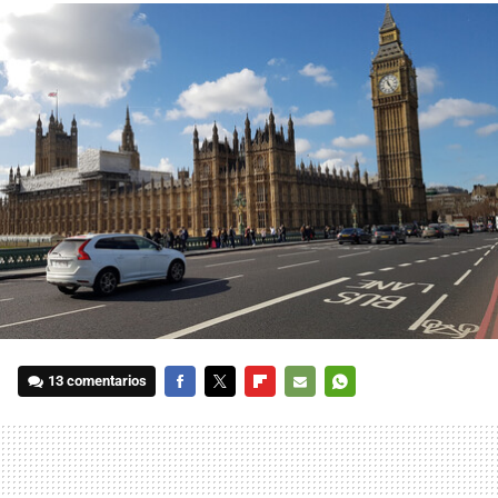
13 comentarios
FACEBOOK
TWITTER
FLIPBOARD
E-
WHATSAPP
MAIL