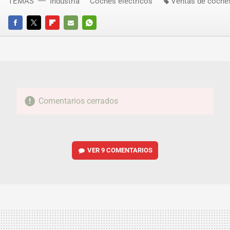
TEMAS
Industria
Coches eléctricos
Ventas de coche
FACEBOOK
TWITTER
FLIPBOARD
E-
WHATSAPP
MAIL
Comentarios cerrados
VER
9 COMENTARIOS