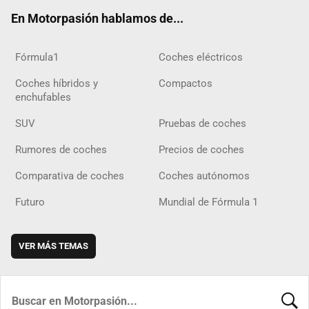
ok
m
m
d
En Motorpasión hablamos de...
Fórmula1
Coches eléctricos
Coches híbridos y
Compactos
enchufables
SUV
Pruebas de coches
Rumores de coches
Precios de coches
Comparativa de coches
Coches autónomos
Futuro
Mundial de Fórmula 1
VER MÁS TEMAS