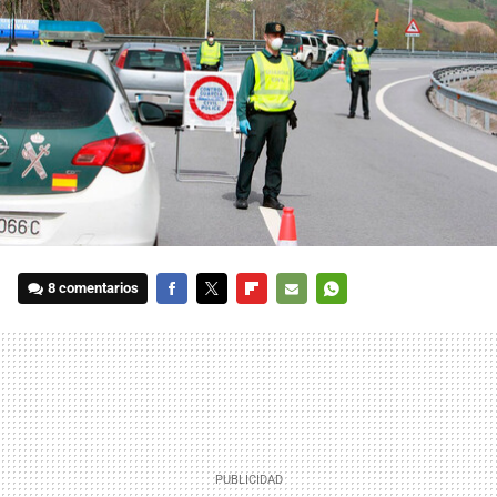
8 comentarios
FACEBOOK
TWITTER
FLIPBOARD
E-
WHATSAPP
MAIL