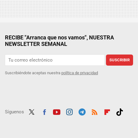
RECIBE "Arranca que nos vamos", NUESTRA
NEWSLETTER SEMANAL
SUSCRIBIR
Suscribiéndote aceptas nuestra
política de privacidad
Síguenos
Twit
Fac
Yout
Inst
Tele
RSS
Flip
Tikt
ter
ebo
ube
agra
gra
boar
ok