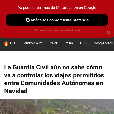
Ya puedes ver más de Motorpasion en Google
PRUEBAS
COCHES ELÉCTRICOS
OBSERVATORIO
F1
Añádenos como fuente preferida
Solo necesitas una cuenta de Google
×
HOY SE HABLA DE
DGT
Android Auto
Calor
China
GPS
Google Maps
La Guardia Civil aún no sabe cómo
va a controlar los viajes permitidos
entre Comunidades Autónomas en
Navidad