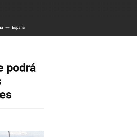
ía
España
e podrá
s
nes