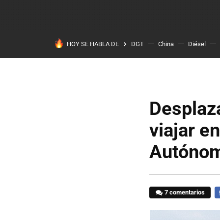
HOY SE HABLA DE
DGT
China
Diésel
Desplaz
viajar 
Autónom
7 comentarios
F