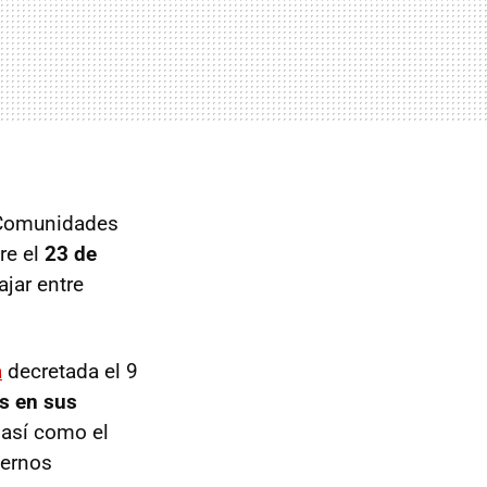
 Comunidades
re el
23 de
ajar entre
a
decretada el 9
es en sus
 así como el
iernos