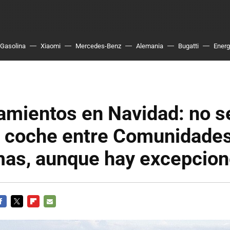
Gasolina
Xiaomi
Mercedes-Benz
Alemania
Bugatti
Energ
amientos en Navidad: no s
en coche entre Comunidade
as, aunque hay excepcio
ACEBOOK
TWITTER
FLIPBOARD
E-
MAIL