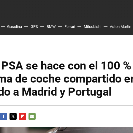
Gasolina
GPS
BMW
Ferrari
Mitsubishi
Aston Martin
 PSA se hace con el 100 % 
rma de coche compartido e
o a Madrid y Portugal
FACEBOOK
TWITTER
FLIPBOARD
E-
MAIL