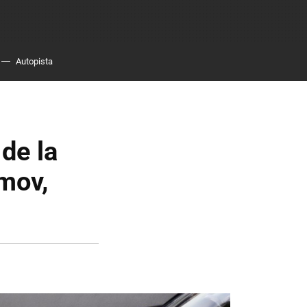
Autopista
de la
mov,