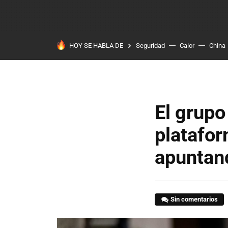
HOY SE HABLA DE
Seguridad
Calor
China
El grupo
platafo
apuntand
Sin comentarios