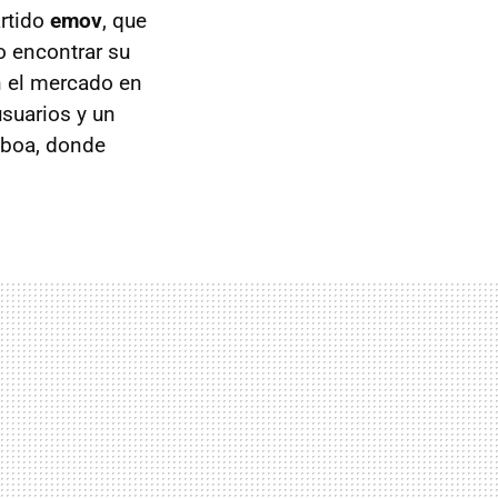
artido
emov
, que
o encontrar su
n el mercado en
suarios y un
sboa, donde