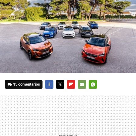
15 comentarios
FACEBOOK
TWITTER
FLIPBOARD
E-
WHATSAPP
MAIL