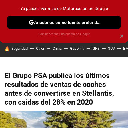
Ya puedes ver más de Motorpasion en Google
PRUEBAS
COCHES ELÉCTRICOS
OBSERVATORIO
F1
Añádenos como fuente preferida
Solo necesitas una cuenta de Google
×
HOY SE HABLA DE
Seguridad
Calor
China
Gasolina
GPS
SUV
B
El Grupo PSA publica los últimos
resultados de ventas de coches
antes de convertirse en Stellantis,
con caídas del 28% en 2020