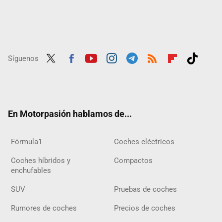
Síguenos
Twit
Fac
Yout
Inst
Tele
RSS
Flip
Tikt
ter
ebo
ube
agra
gra
boar
ok
ok
m
m
d
En Motorpasión hablamos de...
Fórmula1
Coches eléctricos
Coches híbridos y
Compactos
enchufables
SUV
Pruebas de coches
Rumores de coches
Precios de coches