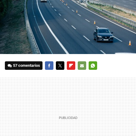
57 comentarios
FACEBOOK
TWITTER
FLIPBOARD
E-
WHATSAPP
MAIL