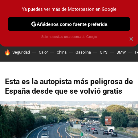
Ya puedes ver más de Motorpasion en Google
PRUEBAS
COCHES ELÉCTRICOS
OBSERVATORIO
F1
Añádenos como fuente preferida
Solo necesitas una cuenta de Google
×
HOY SE HABLA DE
Seguridad
Calor
China
Gasolina
GPS
BMW
F
Esta es la autopista más peligrosa de
España desde que se volvió gratis