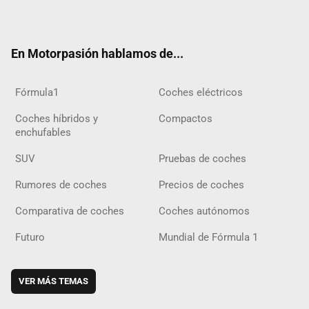
ter
ebo
ube
agra
gra
boar
ok
ok
m
m
d
En Motorpasión hablamos de...
Fórmula1
Coches eléctricos
Coches híbridos y
Compactos
enchufables
SUV
Pruebas de coches
Rumores de coches
Precios de coches
Comparativa de coches
Coches autónomos
Futuro
Mundial de Fórmula 1
VER MÁS TEMAS