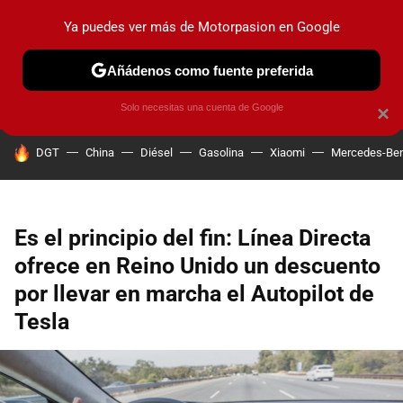
Ya puedes ver más de Motorpasion en Google
PRUEBAS
COCHES ELÉCTRICOS
OBSERVATORIO
F1
Añádenos como fuente preferida
Solo necesitas una cuenta de Google
×
HOY SE HABLA DE
DGT
China
Diésel
Gasolina
Xiaomi
Mercedes-Be
Es el principio del fin: Línea Directa
ofrece en Reino Unido un descuento
por llevar en marcha el Autopilot de
Tesla