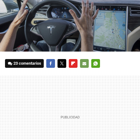
23 comentarios
FACEBOOK
TWITTER
FLIPBOARD
E-
WHATSAPP
MAIL