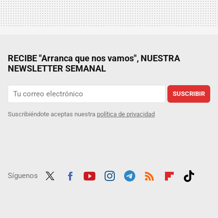
RECIBE "Arranca que nos vamos", NUESTRA
NEWSLETTER SEMANAL
SUSCRIBIR
Suscribiéndote aceptas nuestra
política de privacidad
Síguenos
Twit
Fac
Yout
Inst
Tele
RSS
Flip
Tikt
ter
ebo
ube
agra
gra
boar
ok