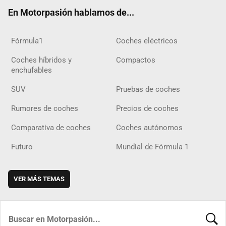
ok
m
m
d
En Motorpasión hablamos de...
Fórmula1
Coches eléctricos
Coches híbridos y
Compactos
enchufables
SUV
Pruebas de coches
Rumores de coches
Precios de coches
Comparativa de coches
Coches autónomos
Futuro
Mundial de Fórmula 1
VER MÁS TEMAS