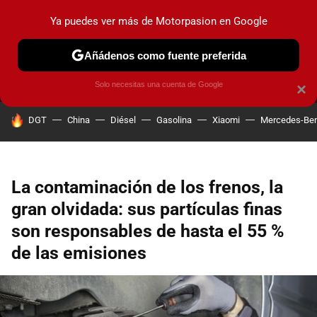
Ya puedes ver más de Motorpasion en Google
MENÚ
NUEVO
Añádenos como fuente preferida
PRUEBAS
COCHES ELÉCTRICOS
OBSERVATORIO
F1
Solo necesitas una cuenta de Google
×
HOY SE HABLA DE
DGT
China
Diésel
Gasolina
Xiaomi
Mercedes-Be
La contaminación de los frenos, la
gran olvidada: sus partículas finas
son responsables de hasta el 55 %
de las emisiones