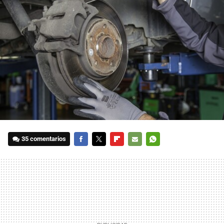
35 comentarios
FACEBOOK
TWITTER
FLIPBOARD
E-
WHATSAPP
MAIL