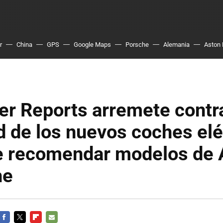
r
China
GPS
Google Maps
Porsche
Alemania
Aston 
r Reports arremete contra
ad de los nuevos coches elé
e recomendar modelos de A
he