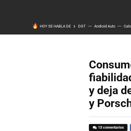
HOY SE HABLA DE
DGT
Android Auto
Calo
Consume
fiabilid
y deja d
y Porsc
13 comentarios