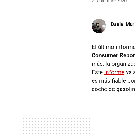
2 Diciembre 2020
Daniel Mur
El último inform
Consumer Repor
más, la organiza
Este
informe
va a
es más fiable po
coche de gasolin