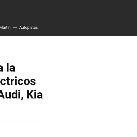
Martin
Autopistas
 la
ctricos
udi, Kia