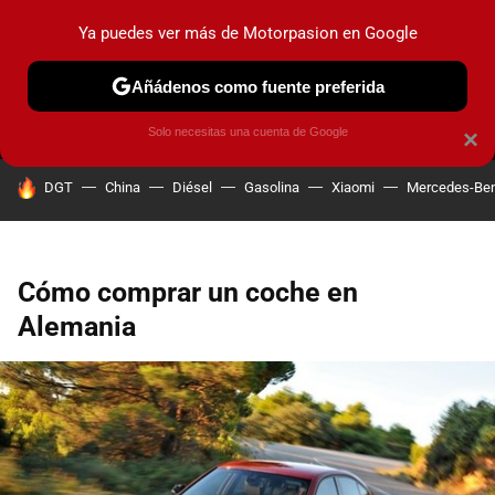
Ya puedes ver más de Motorpasion en Google
MENÚ
NUEVO
Añádenos como fuente preferida
PRUEBAS
COCHES ELÉCTRICOS
OBSERVATORIO
F1
Solo necesitas una cuenta de Google
×
HOY SE HABLA DE
DGT
China
Diésel
Gasolina
Xiaomi
Mercedes-Be
Cómo comprar un coche en
Alemania