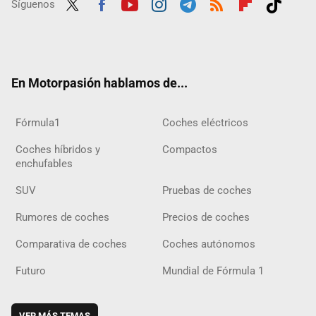
Síguenos
Twit
Fac
Yout
Inst
Tele
RSS
Flip
Tikt
ter
ebo
ube
agra
gra
boar
ok
ok
m
m
d
En Motorpasión hablamos de...
Fórmula1
Coches eléctricos
Coches híbridos y
Compactos
enchufables
SUV
Pruebas de coches
Rumores de coches
Precios de coches
Comparativa de coches
Coches autónomos
Futuro
Mundial de Fórmula 1
VER MÁS TEMAS