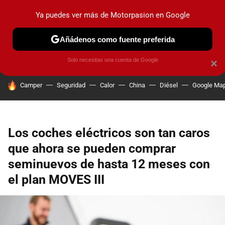
Ya puedes ver más de Motorpasion en Google
PRUEBAS
COCHES ELÉCTRICOS
OBSERVATORIO
F1
Añádenos como fuente preferida
Solo necesitas una cuenta de Google
×
HOY SE HABLA DE
Camper
Seguridad
Calor
China
Diésel
Google Ma
Los coches eléctricos son tan caros
que ahora se pueden comprar
seminuevos de hasta 12 meses con
el plan MOVES III