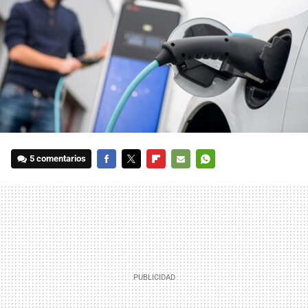
5 comentarios
FACEBOOK
TWITTER
FLIPBOARD
E-
WHATSAPP
MAIL