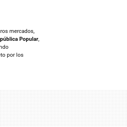
tros mercados,
epública Popular
,
ando
to por los