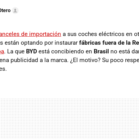
Otero
ranceles de importación
a sus coches eléctricos en o
s están optando por instaurar
fábricas fuera de la R
pa
. La que
BYD
está concibiendo en
Brasil
no está d
na publicidad a la marca. ¿El motivo? Su poco respe
es.