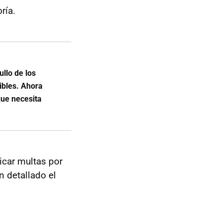
ría.
llo de los
ibles. Ahora
que necesita
icar multas por
n detallado el