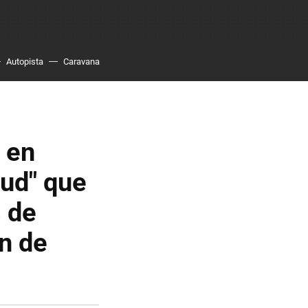
Autopista
Caravana
 en
tud" que
s de
ón de