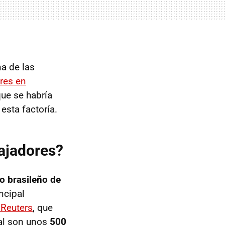
na de las
ores en
que se habría
 esta factoría.
bajadores?
do brasileño de
ncipal
 Reuters
, que
tal son unos
500