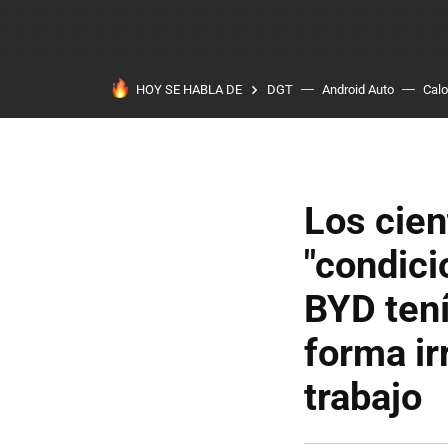
HOY SE HABLA DE
DGT
Android Auto
Calo
Los cien
"condici
BYD tení
forma ir
trabajo