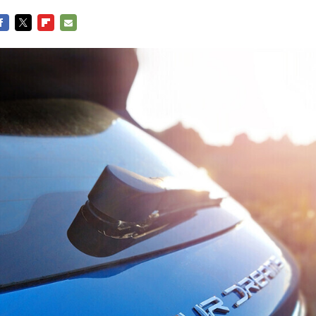
ACEBOOK
TWITTER
FLIPBOARD
E-
MAIL