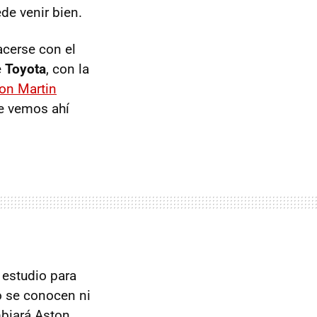
de venir bien.
acerse con el
e
Toyota
, con la
on Martin
e vemos ahí
 estudio para
o se conocen ni
mbiará Aston