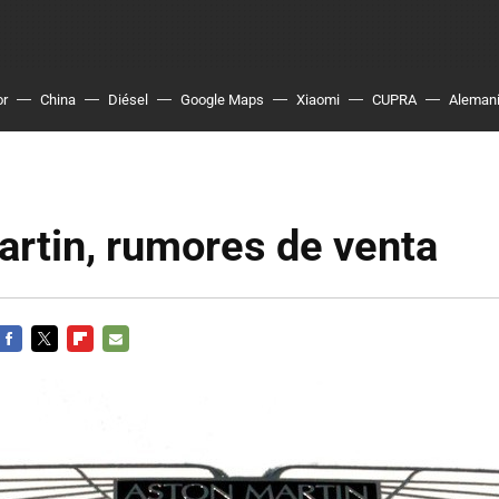
or
China
Diésel
Google Maps
Xiaomi
CUPRA
Aleman
rtin, rumores de venta
FACEBOOK
TWITTER
FLIPBOARD
E-
MAIL