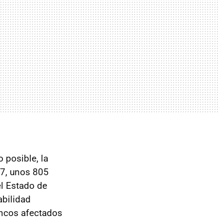
o posible, la
07, unos 805
el Estado de
abilidad
ancos afectados