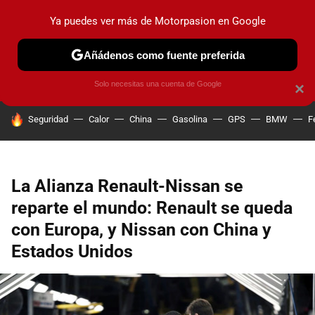
Ya puedes ver más de Motorpasion en Google
PRUEBAS
COCHES ELÉCTRICOS
OBSERVATORIO
F1
Añádenos como fuente preferida
Solo necesitas una cuenta de Google
×
HOY SE HABLA DE
Seguridad
Calor
China
Gasolina
GPS
BMW
F
La Alianza Renault-Nissan se
reparte el mundo: Renault se queda
con Europa, y Nissan con China y
Estados Unidos