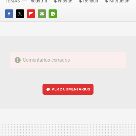
TEMAS
Industria
Nissan
Renault
Mitsubishi
FACEBOOK
TWITTER
FLIPBOARD
E-
WHATSAPP
MAIL
Comentarios cerrados
VER
2 COMENTARIOS