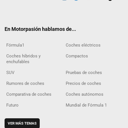
Twit
Fac
Yout
Inst
Tele
RSS
Flip
Tikt
ter
ebo
ube
agra
gra
boar
ok
ok
m
m
d
En Motorpasión hablamos de...
Fórmula1
Coches eléctricos
Coches híbridos y
Compactos
enchufables
SUV
Pruebas de coches
Rumores de coches
Precios de coches
Comparativa de coches
Coches autónomos
Futuro
Mundial de Fórmula 1
VER MÁS TEMAS