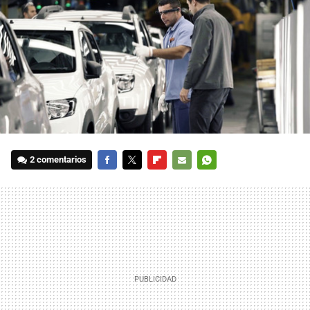
2 comentarios
FACEBOOK
TWITTER
FLIPBOARD
E-
WHATSAPP
MAIL