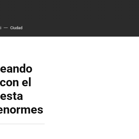
i
Ciudad
teando
con el
 esta
 enormes