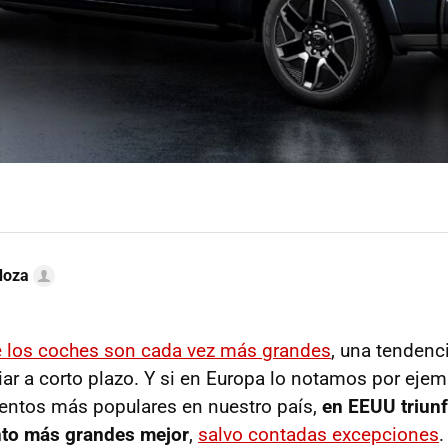
doza
e los coches son cada vez más grandes
, una tendenc
ar a corto plazo. Y si en Europa lo notamos por ejem
entos más populares en nuestro país,
en EEUU triunf
nto más grandes mejor
,
salvo contadas excepciones
.