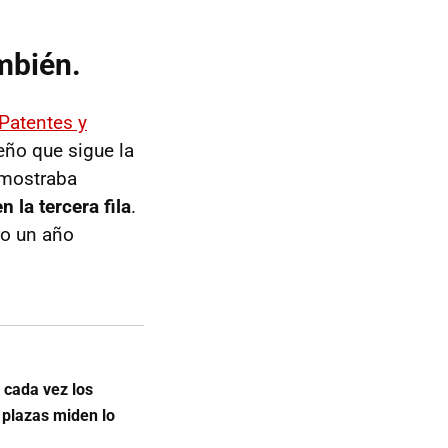
mbién.
Patentes y
eño que sigue la
mostraba
en la tercera fila
.
ro un año
 cada vez los
 plazas miden lo