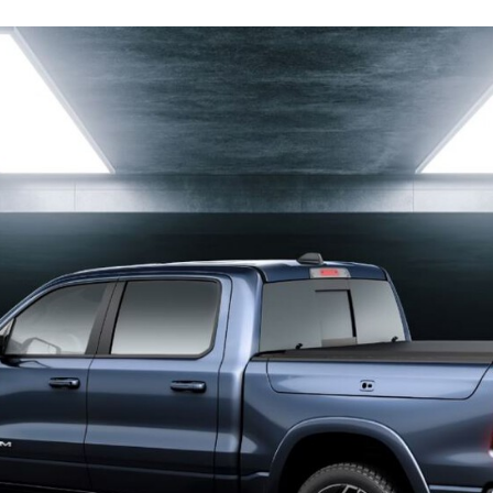
ACEBOOK
TWITTER
FLIPBOARD
E-
MAIL