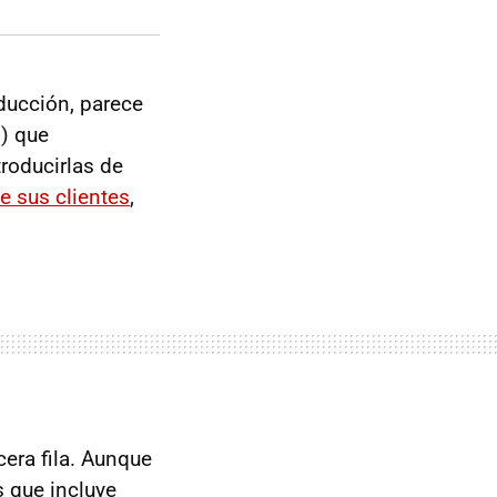
ducción, parece
) que
troducirlas de
e sus clientes
,
cera fila. Aunque
s que incluye