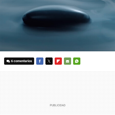
6 comentarios
FACEBOOK
TWITTER
FLIPBOARD
E-
WHATSAPP
MAIL