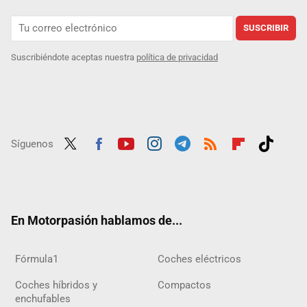
SUSCRIBIR
Suscribiéndote aceptas nuestra
política de privacidad
Síguenos
Twit
Fac
Yout
Inst
Tele
RSS
Flip
Tikt
ter
ebo
ube
agra
gra
boar
ok
ok
m
m
d
En Motorpasión hablamos de...
Fórmula1
Coches eléctricos
Coches híbridos y
Compactos
enchufables