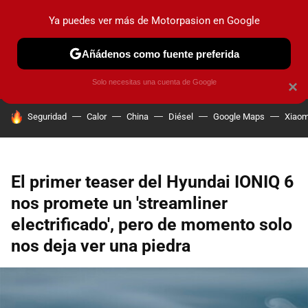
Ya puedes ver más de Motorpasion en Google
PRUEBAS
COCHES ELÉCTRICOS
OBSERVATORIO
F1
Añádenos como fuente preferida
Solo necesitas una cuenta de Google
×
HOY SE HABLA DE
Seguridad
Calor
China
Diésel
Google Maps
Xiaom
El primer teaser del Hyundai IONIQ 6
nos promete un 'streamliner
electrificado', pero de momento solo
nos deja ver una piedra