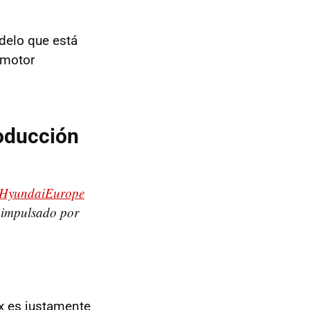
delo que está
 motor
roducción
HyundaiEurope
r impulsado por
x es justamente