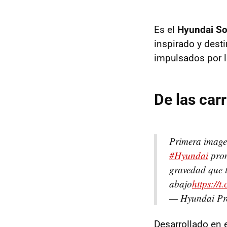
Es el
Hyundai S
inspirado y desti
impulsados por l
De las car
Primera image
#Hyundai
pron
gravedad que t
abajo
https://
— Hyundai Pr
Desarrollado en 