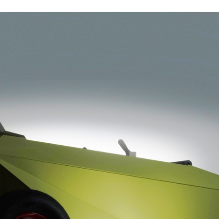
ACEBOOK
TWITTER
FLIPBOARD
E-
MAIL