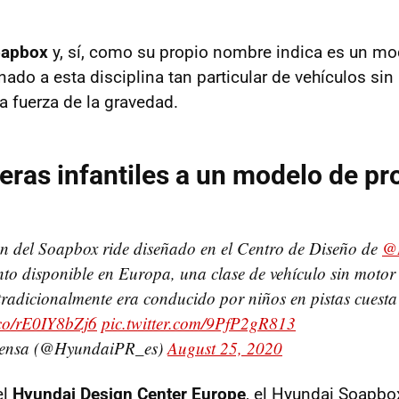
oapbox
y, sí, como su propio nombre indica es un mo
nado a esta disciplina tan particular de vehículos sin
a fuerza de la gravedad.
reras infantiles a un modelo de p
n del Soapbox ride diseñado en el Centro de Diseño de
@
to disponible en Europa, una clase de vehículo sin moto
radicionalmente era conducido por niños en pistas cuesta
t.co/rE0IY8bZj6
pic.twitter.com/9PfP2gR813
ensa (@HyundaiPR_es)
August 25, 2020
el
Hyundai Design Center Europe
, el Hyundai Soapbo