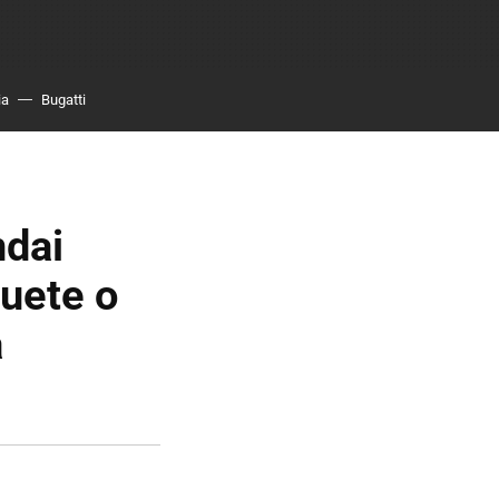
ia
Bugatti
ndai
uete o
a