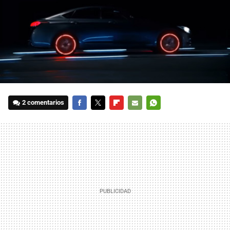
2 comentarios
FACEBOOK
TWITTER
FLIPBOARD
E-
WHATSAPP
MAIL