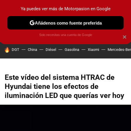
Ya puedes ver más de Motorpasion en Google
PRUEBAS
COCHES ELÉCTRICOS
OBSERVATORIO
F1
Añádenos como fuente preferida
Solo necesitas una cuenta de Google
×
HOY SE HABLA DE
DGT
China
Diésel
Gasolina
Xiaomi
Mercedes-Be
Este vídeo del sistema HTRAC de
Hyundai tiene los efectos de
iluminación LED que querías ver hoy