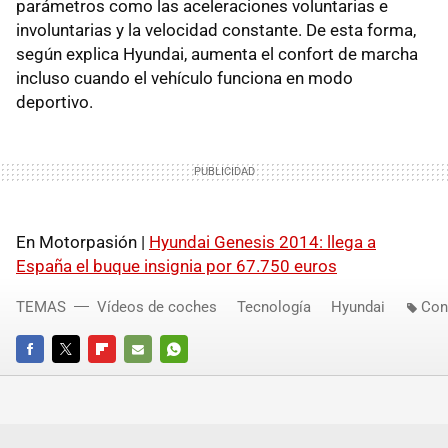
parámetros como las aceleraciones voluntarias e
involuntarias y la velocidad constante. De esta forma,
según explica Hyundai, aumenta el confort de marcha
incluso cuando el vehículo funciona en modo
deportivo.
En Motorpasión |
Hyundai Genesis 2014: llega a
España el buque insignia por 67.750 euros
TEMAS
Vídeos de coches
Tecnología
Hyundai
Con
FACEBOOK
TWITTER
FLIPBOARD
E-
WHATSAPP
MAIL