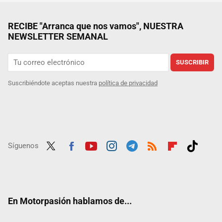
RECIBE "Arranca que nos vamos", NUESTRA
NEWSLETTER SEMANAL
SUSCRIBIR
Suscribiéndote aceptas nuestra
política de privacidad
Síguenos
Twit
Fac
Yout
Inst
Tele
RSS
Flip
Tikt
ter
ebo
ube
agra
gra
boar
ok
ok
m
m
d
En Motorpasión hablamos de...