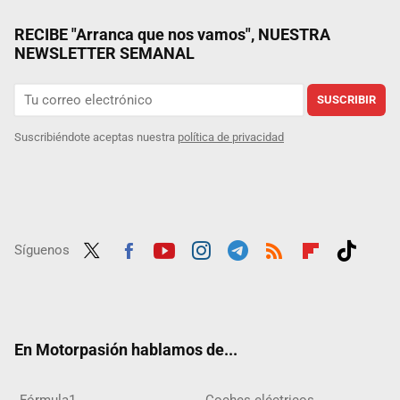
RECIBE "Arranca que nos vamos", NUESTRA
NEWSLETTER SEMANAL
SUSCRIBIR
Suscribiéndote aceptas nuestra
política de privacidad
Síguenos
Twit
Fac
Yout
Inst
Tele
RSS
Flip
Tikt
ter
ebo
ube
agra
gra
boar
ok
ok
m
m
d
En Motorpasión hablamos de...