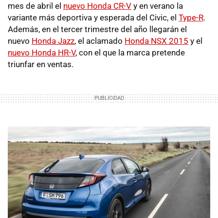
mes de abril el
nuevo Honda CR-V
y en verano la
variante más deportiva y esperada del Civic, el
Type-R
.
Además, en el tercer trimestre del año llegarán el
nuevo
Honda Jazz
, el aclamado
Honda NSX 2015
y el
nuevo Honda HR-V
, con el que la marca pretende
triunfar en ventas.