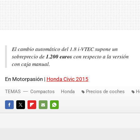
El cambio automático del 1.8 i-VTEC supone un
sobreprecio de
1.200 euros
con respecto a la versión
con caja manual.
En Motorpasión |
Honda Civic 2015
TEMAS
Compactos
Honda
Precios de coches
H
FACEBOOK
TWITTER
FLIPBOARD
E-
WHATSAPP
MAIL