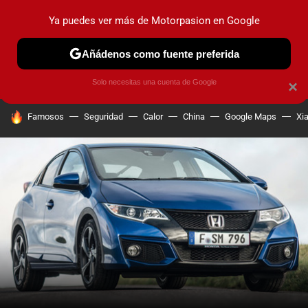
Ya puedes ver más de Motorpasion en Google
PRUEBAS
COCHES ELÉCTRICOS
OBSERVATORIO
F1
Añádenos como fuente preferida
Solo necesitas una cuenta de Google
×
HOY SE HABLA DE
Famosos
Seguridad
Calor
China
Google Maps
Xi