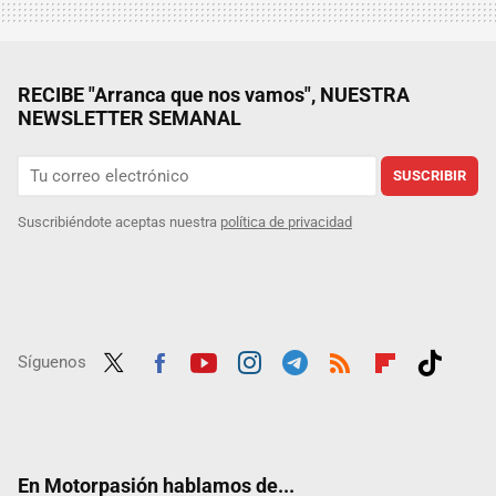
RECIBE "Arranca que nos vamos", NUESTRA
NEWSLETTER SEMANAL
SUSCRIBIR
Suscribiéndote aceptas nuestra
política de privacidad
Síguenos
Twit
Fac
Yout
Inst
Tele
RSS
Flip
Tikt
ter
ebo
ube
agra
gra
boar
ok
ok
m
m
d
En Motorpasión hablamos de...