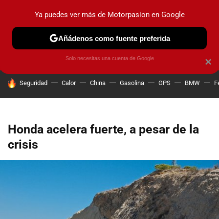
Ya puedes ver más de Motorpasion en Google
PRUEBAS
COCHES ELÉCTRICOS
OBSERVATORIO
F1
Añádenos como fuente preferida
Solo necesitas una cuenta de Google
×
HOY SE HABLA DE
Seguridad
Calor
China
Gasolina
GPS
BMW
F
Honda acelera fuerte, a pesar de la
crisis