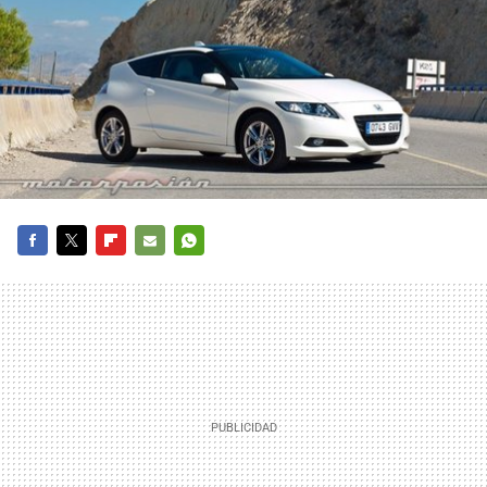
FACEBOOK
TWITTER
FLIPBOARD
E-
WHATSAPP
MAIL