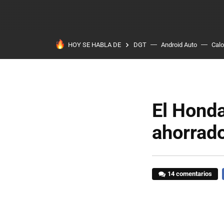
HOY SE HABLA DE
DGT
Android Auto
Calo
El Honda
ahorrad
14 comentarios