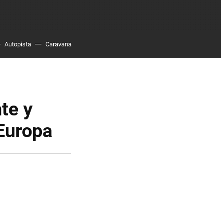
Autopista
Caravana
te y
Europa