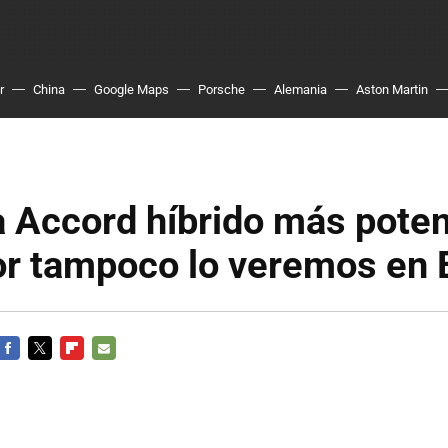
r
China
Google Maps
Porsche
Alemania
Aston Martin
 Accord híbrido más poten
or tampoco lo veremos en 
FACEBOOK
TWITTER
FLIPBOARD
E-
MAIL