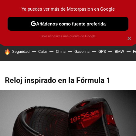
Ya puedes ver más de Motorpasion en Google
PRUEBAS
COCHES ELÉCTRICOS
OBSERVATORIO
F1
Añádenos como fuente preferida
Solo necesitas una cuenta de Google
×
HOY SE HABLA DE
Seguridad
Calor
China
Gasolina
GPS
BMW
F
Reloj inspirado en la Fórmula 1