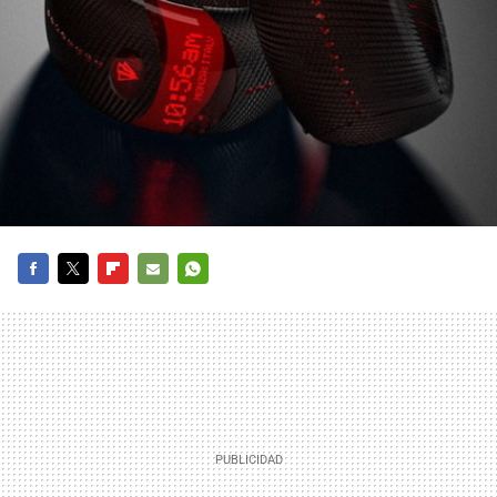
FACEBOOK
TWITTER
FLIPBOARD
E-
WHATSAPP
MAIL