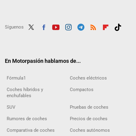
Síguenos
Twit
Fac
Yout
Inst
Tele
RSS
Flip
Tikt
ter
ebo
ube
agra
gra
boar
ok
ok
m
m
d
En Motorpasión hablamos de...
Fórmula1
Coches eléctricos
Coches híbridos y
Compactos
enchufables
SUV
Pruebas de coches
Rumores de coches
Precios de coches
Comparativa de coches
Coches autónomos