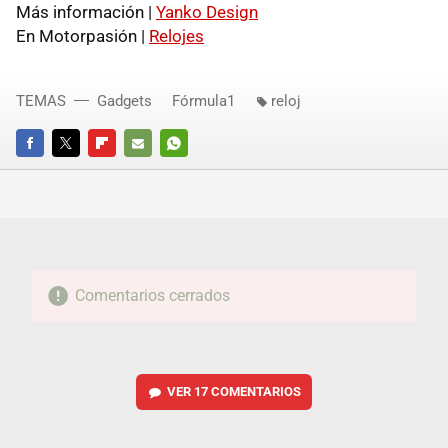
Más información |
Yanko Design
En Motorpasión |
Relojes
TEMAS
Gadgets
Fórmula1
reloj
FACEBOOK
TWITTER
FLIPBOARD
E-
WHATSAPP
MAIL
Comentarios cerrados
VER
17 COMENTARIOS