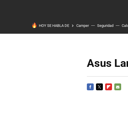
HOY SE HABLA DE
Camper
Seguridad
Cal
Asus La
FACEBOOK
TWITTER
FLIPBOARD
E-
MAIL