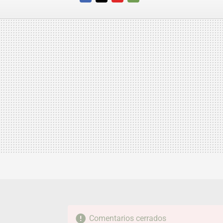
FACEBOOK
TWITTER
FLIPBOARD
E-
MAIL
Comentarios cerrados