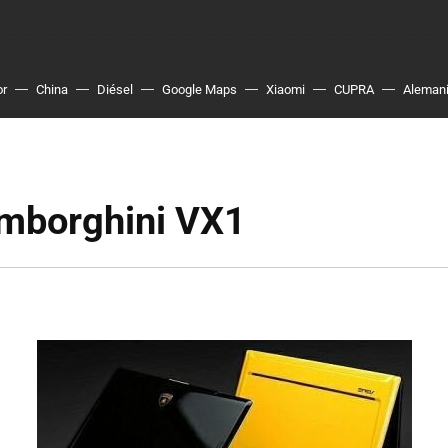
or
China
Diésel
Google Maps
Xiaomi
CUPRA
Aleman
mborghini VX1