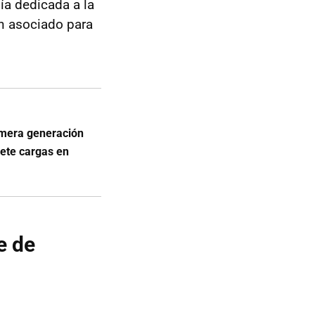
a dedicada a la
an asociado para
imera generación
mete cargas en
e de