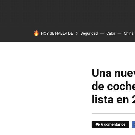
HOY SE HABLA DE
Seguridad
Calor
China
Una nuev
de coche
lista en
6 comentarios
F