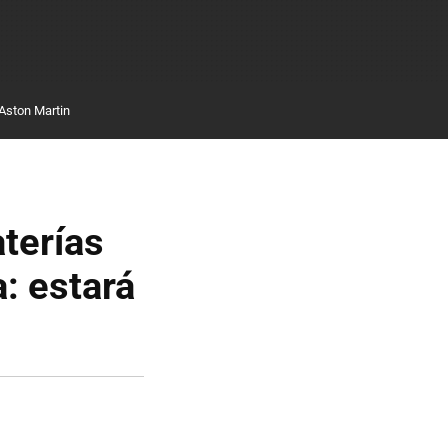
Aston Martin
aterías
: estará