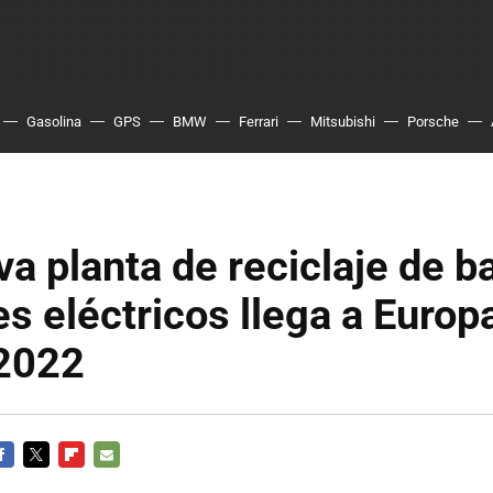
Gasolina
GPS
BMW
Ferrari
Mitsubishi
Porsche
a planta de reciclaje de b
s eléctricos llega a Europa
 2022
ACEBOOK
TWITTER
FLIPBOARD
E-