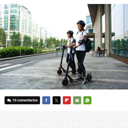
10 comentarios
FACEBOOK
TWITTER
FLIPBOARD
E-
WHATSAPP
MAIL