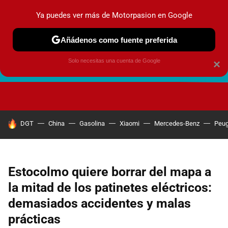
Ya puedes ver más de Motorpasion en Google
Añádenos como fuente preferida
Solo necesitas una cuenta de Google
×
FUTURO URBANO
EN MOVIMIENTO
ENERGÍA
SEGURI
HOY SE HABLA DE
DGT
China
Gasolina
Xiaomi
Mercedes-Benz
Peug
Estocolmo quiere borrar del mapa a
la mitad de los patinetes eléctricos:
demasiados accidentes y malas
prácticas