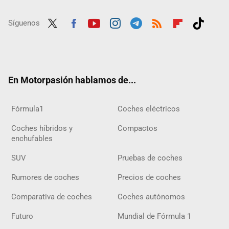
Síguenos
Twit
Fac
Yout
Inst
Tele
RSS
Flip
Tikt
ter
ebo
ube
agra
gra
boar
ok
ok
m
m
d
En Motorpasión hablamos de...
Fórmula1
Coches eléctricos
Coches híbridos y
Compactos
enchufables
SUV
Pruebas de coches
Rumores de coches
Precios de coches
Comparativa de coches
Coches autónomos
Futuro
Mundial de Fórmula 1