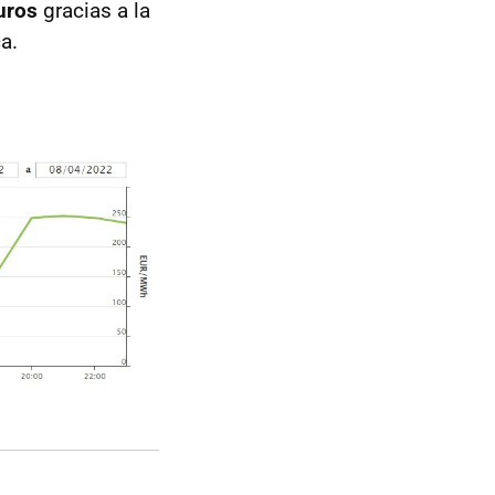
uros
gracias a la
a.