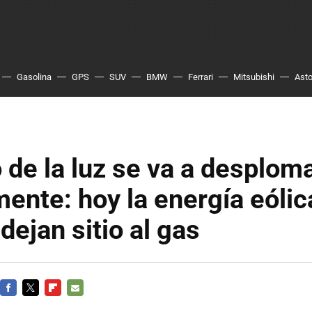
Gasolina
GPS
SUV
BMW
Ferrari
Mitsubishi
Asto
o de la luz se va a desplom
ente: hoy la energía eólica
dejan sitio al gas
FACEBOOK
TWITTER
FLIPBOARD
E-