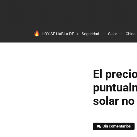
HOY SE HABLA DE
Seguridad
Calor
China
El preci
puntualm
solar no 
Sin comentarios