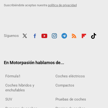
Suscribiéndote aceptas nuestra
política de privacidad
Síguenos
Twit
Fac
Yout
Inst
Tele
RSS
Flip
Tikt
ter
ebo
ube
agra
gra
boar
ok
ok
m
m
d
En Motorpasión hablamos de...
Fórmula1
Coches eléctricos
Coches híbridos y
Compactos
enchufables
SUV
Pruebas de coches