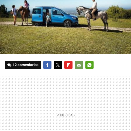
12 comentarios
FACEBOOK
TWITTER
FLIPBOARD
E-
WHATSAPP
MAIL