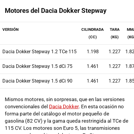
Motores del Dacia Dokker Stepway
VERSIÓN
CILINDRADA
TARA
MM
(CC)
(KG)
(KG
Dacia Dokker Stepway 1.2 TCe 115
1.198
1.227
1.8
Dacia Dokker Stepway 1.5 dCi 75
1.461
1.227
1.8
Dacia Dokker Stepway 1.5 dCi 90
1.461
1.227
1.8
Mismos motores, sin sorpresas, que en las versiones
convencionales del
Dacia Dokker
. En esta ocasión no
forma parte del catálogo el motor pequeño de
gasolina (82 CV) y la gama queda restringida al TCe de
115 CV. Los motores son Euro 5, las transmisiones