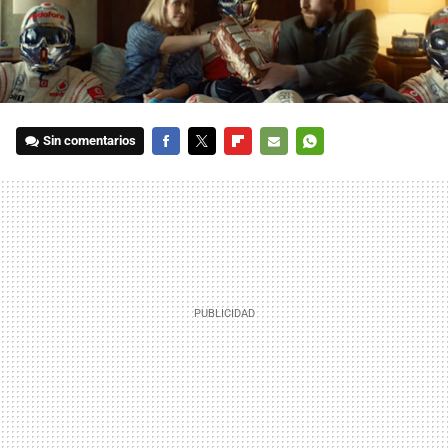
Sin comentarios
FACEBOOK
TWITTER
FLIPBOARD
E-
WHATSAPP
MAIL