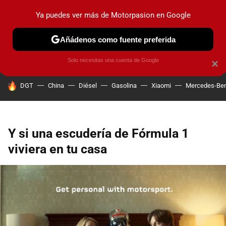
Ya puedes ver más de Motorpasion en Google
PRUEBAS
COCHES ELÉCTRICOS
OBSERVATORIO
F1
Añádenos como fuente preferida
Solo necesitas una cuenta de Google
×
HOY SE HABLA DE
DGT
China
Diésel
Gasolina
Xiaomi
Mercedes-Be
Y si una escudería de Fórmula 1
viviera en tu casa