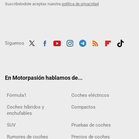
Suscribiéndote aceptas nuestra
política de privacidad
Síguenos
Twit
Fac
Yout
Inst
Tele
RSS
Flip
Tikt
ter
ebo
ube
agra
gra
boar
ok
ok
m
m
d
En Motorpasión hablamos de...
Fórmula1
Coches eléctricos
Coches híbridos y
Compactos
enchufables
SUV
Pruebas de coches
Rumores de coches
Precios de coches