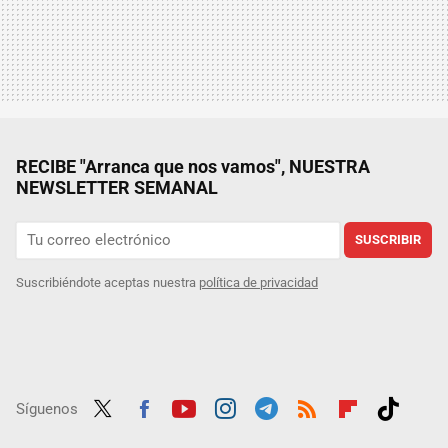
RECIBE "Arranca que nos vamos", NUESTRA
NEWSLETTER SEMANAL
SUSCRIBIR
Suscribiéndote aceptas nuestra
política de privacidad
Síguenos
Twit
Fac
Yout
Inst
Tele
RSS
Flip
Tikt