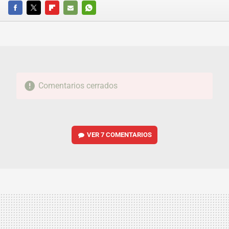
FACEBOOK
TWITTER
FLIPBOARD
E-
WHATSAPP
MAIL
Comentarios cerrados
VER
7 COMENTARIOS