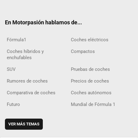
ter
ebo
ube
agra
gra
boar
ok
ok
m
m
d
En Motorpasión hablamos de...
Fórmula1
Coches eléctricos
Coches híbridos y
Compactos
enchufables
SUV
Pruebas de coches
Rumores de coches
Precios de coches
Comparativa de coches
Coches autónomos
Futuro
Mundial de Fórmula 1
VER MÁS TEMAS