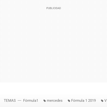
TEMAS
Fórmula1
mercedes
Fórmula 1 2019
V