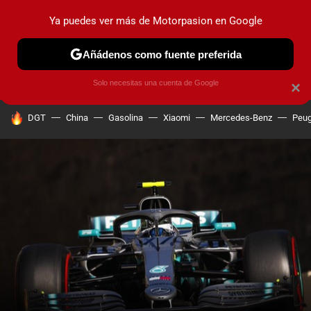
Ya puedes ver más de Motorpasion en Google
PRUEBAS
COCHES ELÉCTRICOS
OBSERVATORIO
F1
Añádenos como fuente preferida
Solo necesitas una cuenta de Google
×
HOY SE HABLA DE
DGT
China
Gasolina
Xiaomi
Mercedes-Benz
Peug