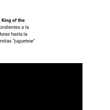
e
King of the
ondientes a la
uras hasta la
stias "juguetear"