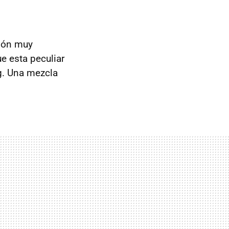
ión muy
e esta peculiar
ng. Una mezcla