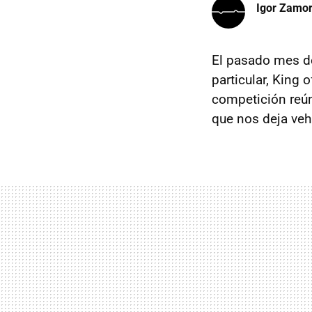
Igor Zamo
El pasado mes de
particular, King
competición reún
que nos deja veh