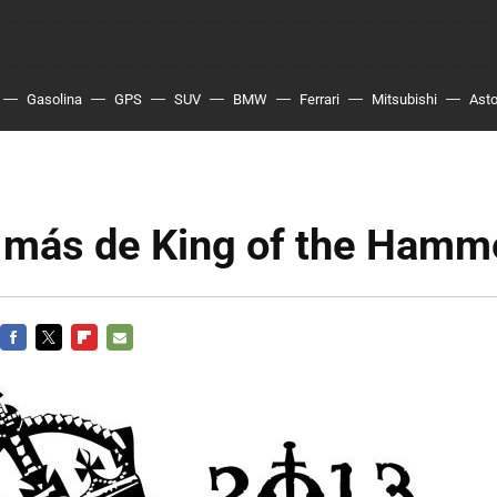
Gasolina
GPS
SUV
BMW
Ferrari
Mitsubishi
Asto
 más de King of the Hamm
FACEBOOK
TWITTER
FLIPBOARD
E-
MAIL