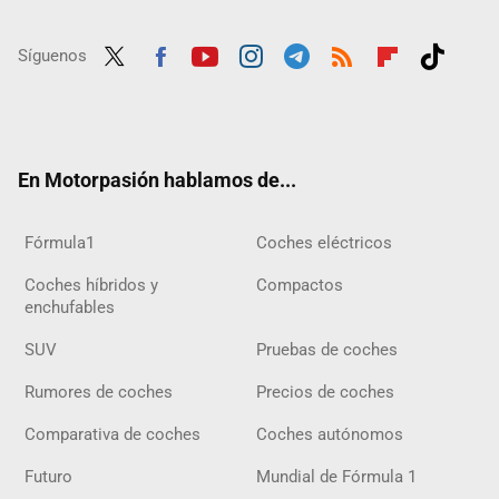
Síguenos
Twit
Fac
Yout
Inst
Tele
RSS
Flip
Tikt
ter
ebo
ube
agra
gra
boar
ok
ok
m
m
d
En Motorpasión hablamos de...
Fórmula1
Coches eléctricos
Coches híbridos y
Compactos
enchufables
SUV
Pruebas de coches
Rumores de coches
Precios de coches
Comparativa de coches
Coches autónomos
Futuro
Mundial de Fórmula 1