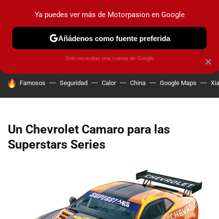
Ya puedes ver más de Motorpasion en Google
PRUEBAS
COCHES ELÉCTRICOS
OBSERVATORIO
F1
Añádenos como fuente preferida
Solo necesitas una cuenta de Google
×
HOY SE HABLA DE
Famosos
Seguridad
Calor
China
Google Maps
Xi
Un Chevrolet Camaro para las
Superstars Series