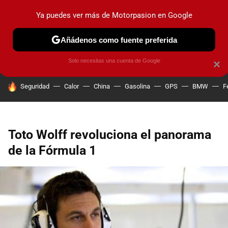
Ya puedes ver más de Motorpasion en Google
PRUEBAS
COCHES ELÉCTRICOS
OBSERVATORIO
F1
Añádenos como fuente preferida
Solo necesitas una cuenta de Google
×
HOY SE HABLA DE
Seguridad
Calor
China
Gasolina
GPS
BMW
F
Toto Wolff revoluciona el panorama
de la Fórmula 1