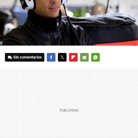
Sin comentarios
FACEBOOK
TWITTER
FLIPBOARD
E-
WHATSAPP
MAIL