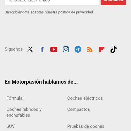
Suscribiéndote aceptas nuestra
política de privacidad
Síguenos
Twit
Fac
Yout
Inst
Tele
RSS
Flip
Tikt
ter
ebo
ube
agra
gra
boar
ok
ok
m
m
d
En Motorpasión hablamos de...
Fórmula1
Coches eléctricos
Coches híbridos y
Compactos
enchufables
SUV
Pruebas de coches