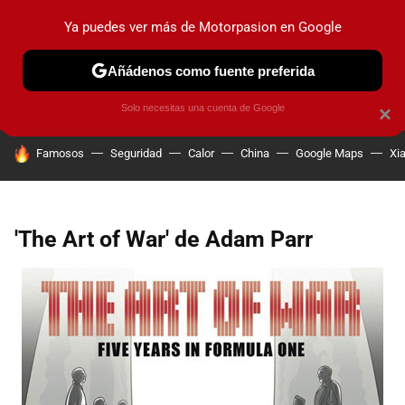
Ya puedes ver más de Motorpasion en Google
PRUEBAS
COCHES ELÉCTRICOS
OBSERVATORIO
F1
Añádenos como fuente preferida
Solo necesitas una cuenta de Google
×
HOY SE HABLA DE
Famosos
Seguridad
Calor
China
Google Maps
Xi
'The Art of War' de Adam Parr