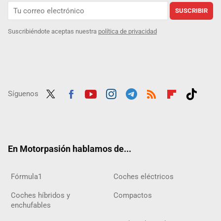
SUSCRIBIR
Suscribiéndote aceptas nuestra
política de privacidad
Síguenos
Twit
Fac
Yout
Inst
Tele
RSS
Flip
Tikt
ter
ebo
ube
agra
gra
boar
ok
ok
m
m
d
En Motorpasión hablamos de...
Fórmula1
Coches eléctricos
Coches híbridos y
Compactos
enchufables