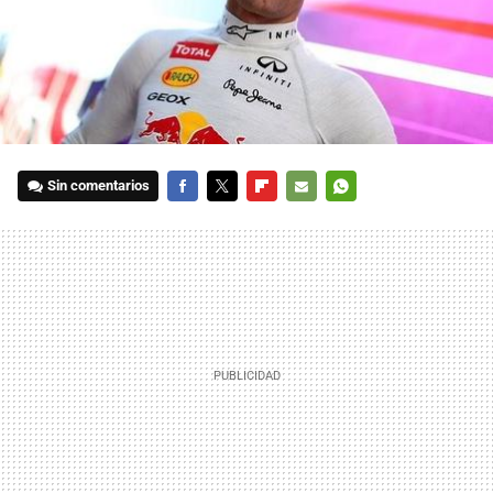
Sin comentarios
FACEBOOK
TWITTER
FLIPBOARD
E-
WHATSAPP
MAIL