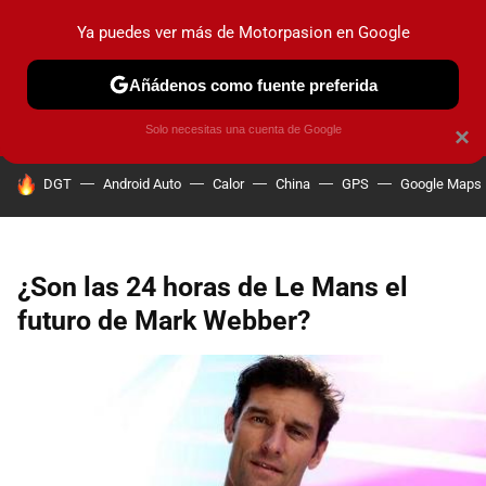
Ya puedes ver más de Motorpasion en Google
PRUEBAS
COCHES ELÉCTRICOS
OBSERVATORIO
F1
Añádenos como fuente preferida
Solo necesitas una cuenta de Google
×
HOY SE HABLA DE
DGT
Android Auto
Calor
China
GPS
Google Maps
¿Son las 24 horas de Le Mans el
futuro de Mark Webber?