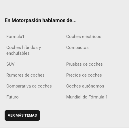
ter
ebo
ube
agra
gra
boar
ok
ok
m
m
d
En Motorpasión hablamos de...
Fórmula1
Coches eléctricos
Coches híbridos y
Compactos
enchufables
SUV
Pruebas de coches
Rumores de coches
Precios de coches
Comparativa de coches
Coches autónomos
Futuro
Mundial de Fórmula 1
VER MÁS TEMAS