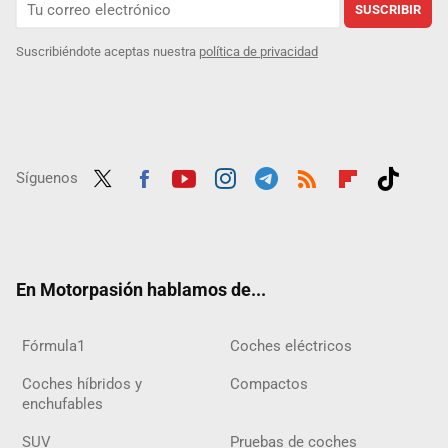
SUSCRIBIR
Suscribiéndote aceptas nuestra
política de privacidad
Síguenos
Twit
Fac
Yout
Inst
Tele
RSS
Flip
Tikt
ter
ebo
ube
agra
gra
boar
ok
ok
m
m
d
En Motorpasión hablamos de...
Fórmula1
Coches eléctricos
Coches híbridos y
Compactos
enchufables
SUV
Pruebas de coches