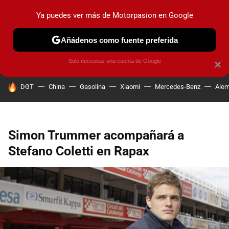
Ya puedes ver más de Motorpasion en Google
PRUEBAS
COCHES ELÉCTRICOS
OBSERVATORIO
F1
Añádenos como fuente preferida
Solo necesitas una cuenta de Google
×
HOY SE HABLA DE
DGT
China
Gasolina
Xiaomi
Mercedes-Benz
Alem
Simon Trummer acompañará a
Stefano Coletti en Rapax