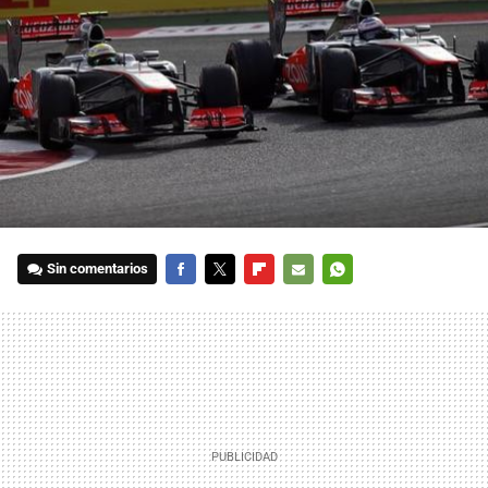
Sin comentarios
FACEBOOK
TWITTER
FLIPBOARD
E-
WHATSAPP
MAIL