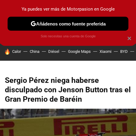
Ya puedes ver más de Motorpasion en Google
PRUEBAS
COCHES ELÉCTRICOS
OBSERVATORIO
F1
Añádenos como fuente preferida
Solo necesitas una cuenta de Google
×
HOY SE HABLA DE
Calor
China
Diésel
Google Maps
Xiaomi
BYD
Sergio Pérez niega haberse
disculpado con Jenson Button tras el
Gran Premio de Baréin