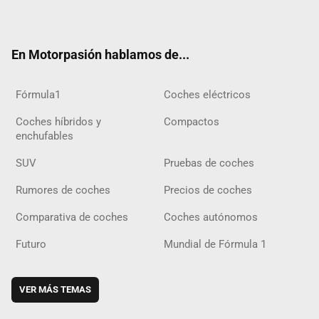
ter
ebo
ube
agra
gra
boar
ok
ok
m
m
d
En Motorpasión hablamos de...
Fórmula1
Coches eléctricos
Coches híbridos y
Compactos
enchufables
SUV
Pruebas de coches
Rumores de coches
Precios de coches
Comparativa de coches
Coches autónomos
Futuro
Mundial de Fórmula 1
VER MÁS TEMAS