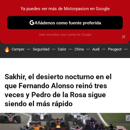
Ya puedes ver más de Motorpasion en Google
MENÚ
NUEVO
Añádenos como fuente preferida
PRUEBAS
COCHES ELÉCTRICOS
OBSERVATORIO
F1
Solo necesitas una cuenta de Google
×
HOY SE HABLA DE
Camper
Seguridad
Calor
China
Audi
Peugeot
Sakhir, el desierto nocturno en el
que Fernando Alonso reinó tres
veces y Pedro de la Rosa sigue
siendo el más rápido