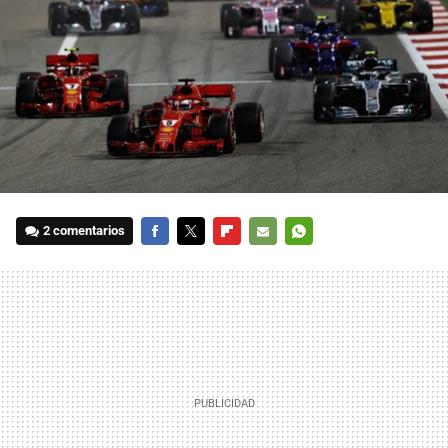
2 comentarios
FACEBOOK
TWITTER
FLIPBOARD
E-
WHATSAPP
MAIL