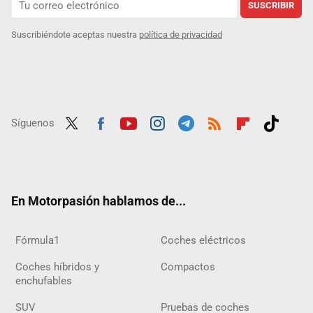
SUSCRIBIR
Suscribiéndote aceptas nuestra
política de privacidad
Síguenos
Twit
Fac
Yout
Inst
Tele
RSS
Flip
Tikt
ter
ebo
ube
agra
gra
boar
ok
ok
m
m
d
En Motorpasión hablamos de...
Fórmula1
Coches eléctricos
Coches híbridos y
Compactos
enchufables
SUV
Pruebas de coches