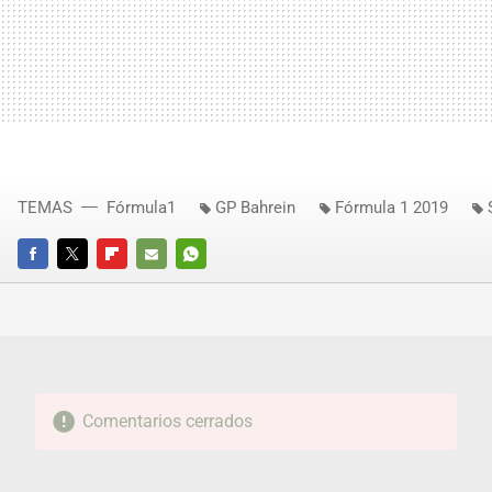
TEMAS
Fórmula1
GP Bahrein
Fórmula 1 2019
FACEBOOK
TWITTER
FLIPBOARD
E-
WHATSAPP
MAIL
Comentarios cerrados