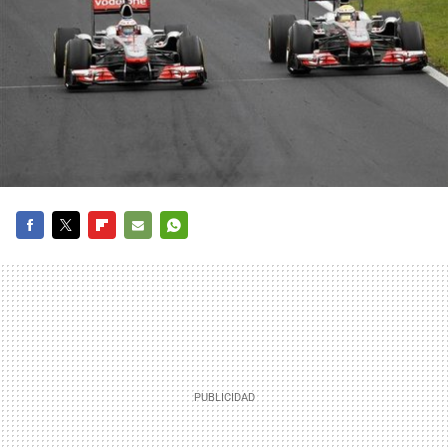
FACEBOOK
TWITTER
FLIPBOARD
E-
WHATSAPP
MAIL