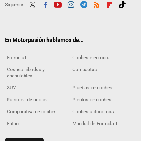
Síguenos
Twit
Fac
Yout
Inst
Tele
RSS
Flip
Tikt
ter
ebo
ube
agra
gra
boar
ok
ok
m
m
d
En Motorpasión hablamos de...
Fórmula1
Coches eléctricos
Coches híbridos y
Compactos
enchufables
SUV
Pruebas de coches
Rumores de coches
Precios de coches
Comparativa de coches
Coches autónomos
Futuro
Mundial de Fórmula 1