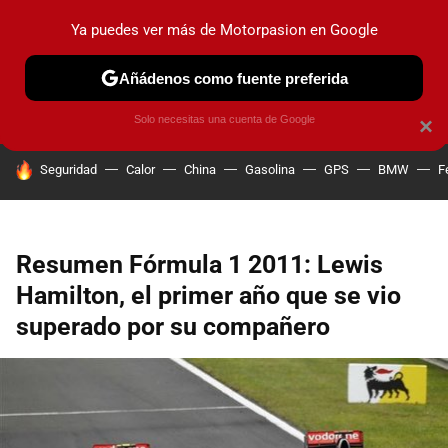
Ya puedes ver más de Motorpasion en Google
PRUEBAS
COCHES ELÉCTRICOS
OBSERVATORIO
F1
Añádenos como fuente preferida
Solo necesitas una cuenta de Google
×
HOY SE HABLA DE
Seguridad
Calor
China
Gasolina
GPS
BMW
F
Resumen Fórmula 1 2011: Lewis
Hamilton, el primer año que se vio
superado por su compañero