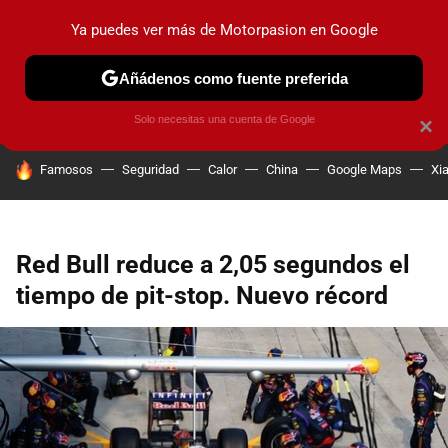
Ya puedes ver más de Motorpasion en Google
PRUEBAS
COCHES ELÉCTRICOS
OBSERVATORIO
F1
Añádenos como fuente preferida
Solo necesitas una cuenta de Google
×
HOY SE HABLA DE
Famosos
Seguridad
Calor
China
Google Maps
Xi
Red Bull reduce a 2,05 segundos el
tiempo de pit-stop. Nuevo récord