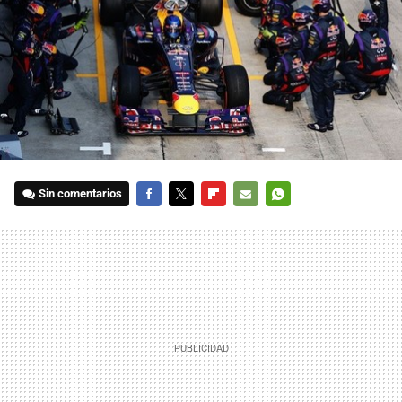
Sin comentarios
FACEBOOK
TWITTER
FLIPBOARD
E-
WHATSAPP
MAIL