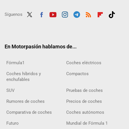
Síguenos
Twit
Fac
Yout
Inst
Tele
RSS
Flip
Tikt
ter
ebo
ube
agra
gra
boar
ok
ok
m
m
d
En Motorpasión hablamos de...
Fórmula1
Coches eléctricos
Coches híbridos y
Compactos
enchufables
SUV
Pruebas de coches
Rumores de coches
Precios de coches
Comparativa de coches
Coches autónomos
Futuro
Mundial de Fórmula 1