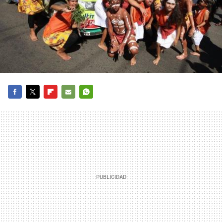
FACEBOOK
TWITTER
FLIPBOARD
E-
WHATSAPP
MAIL