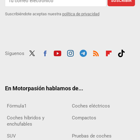
SUSCRIBIR
Suscribiéndote aceptas nuestra
política de privacidad
Síguenos
Twit
Fac
Yout
Inst
Tele
RSS
Flip
Tikt
ter
ebo
ube
agra
gra
boar
ok
ok
m
m
d
En Motorpasión hablamos de...
Fórmula1
Coches eléctricos
Coches híbridos y
Compactos
enchufables
SUV
Pruebas de coches