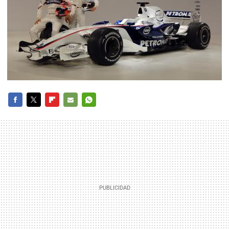
FACEBOOK
TWITTER
FLIPBOARD
E-
WHATSAPP
MAIL