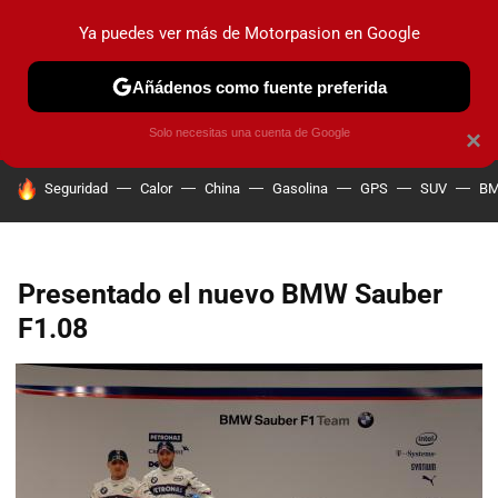
Ya puedes ver más de Motorpasion en Google
PRUEBAS
COCHES ELÉCTRICOS
OBSERVATORIO
F1
Añádenos como fuente preferida
Solo necesitas una cuenta de Google
×
HOY SE HABLA DE
Seguridad
Calor
China
Gasolina
GPS
SUV
B
Presentado el nuevo BMW Sauber
F1.08