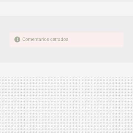
FACEBOOK
TWITTER
FLIPBOARD
E-
WHATSAPP
MAIL
Comentarios cerrados