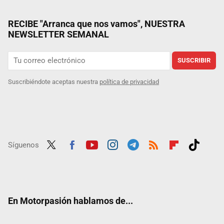
RECIBE "Arranca que nos vamos", NUESTRA
NEWSLETTER SEMANAL
SUSCRIBIR
Suscribiéndote aceptas nuestra
política de privacidad
Síguenos
Twit
Fac
Yout
Inst
Tele
RSS
Flip
Tikt
ter
ebo
ube
agra
gra
boar
ok
ok
m
m
d
En Motorpasión hablamos de...