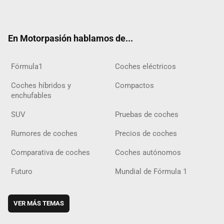
ter
ebo
ube
agra
gra
boar
ok
ok
m
m
d
En Motorpasión hablamos de...
Fórmula1
Coches eléctricos
Coches híbridos y
Compactos
enchufables
SUV
Pruebas de coches
Rumores de coches
Precios de coches
Comparativa de coches
Coches autónomos
Futuro
Mundial de Fórmula 1
VER MÁS TEMAS