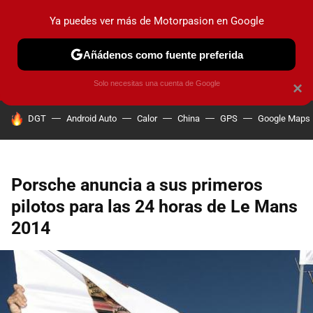
Ya puedes ver más de Motorpasion en Google
PRUEBAS
COCHES ELÉCTRICOS
OBSERVATORIO
F1
Añádenos como fuente preferida
Solo necesitas una cuenta de Google
×
HOY SE HABLA DE
DGT
Android Auto
Calor
China
GPS
Google Maps
Porsche anuncia a sus primeros
pilotos para las 24 horas de Le Mans
2014