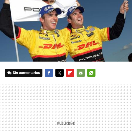
Sin comentarios
FACEBOOK
TWITTER
FLIPBOARD
E-
WHATSAPP
MAIL