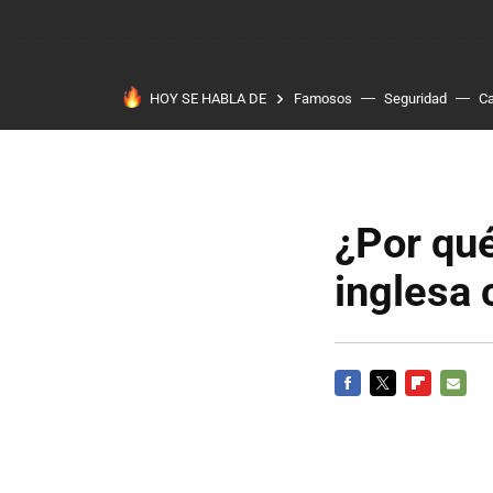
HOY SE HABLA DE
Famosos
Seguridad
Ca
¿Por qué
inglesa 
FACEBOOK
TWITTER
FLIPBOARD
E-
MAIL