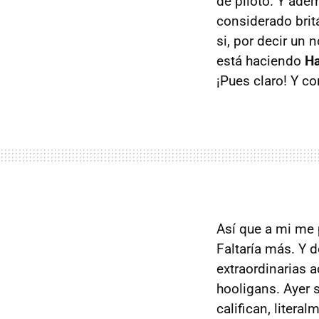
de piloto. Y ade
considerado bri
si, por decir un
está haciendo
H
¡Pues claro! Y co
Así que a mi me 
Faltaría más. Y 
extraordinarias 
hooligans. Ayer s
califican, litera