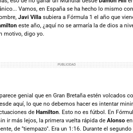
más, eso de no ganar un Mundial desde
Damon Hill
e
tánico... Vamos, en España se ha hecho lo mismo co
 nombre,
Javi Villa
subiera a Fórmula 1 el año que viene
amilton
este año, ¿aquí no se armaría la de dios a ni
n motivo, digo yo.
parece genial que en Gran Bretaña estén volcados co
desde aquí, lo que no debemos hacer es intentar mini
actuaciones de
Hamilton
. Esto no es fútbol. En Fórmu
in ir más lejos, la primera vuelta rápida de
Alonso
en
lmente, de "tiempazo". Era un 1:16. Durante el segundo