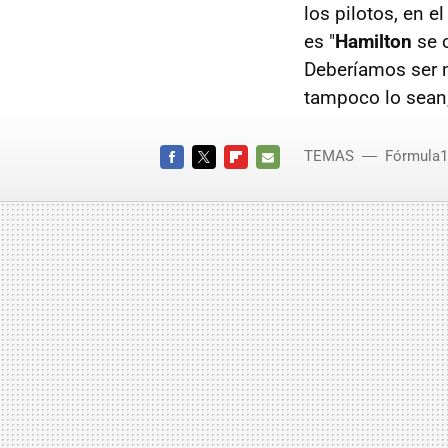
los pilotos, en 
es "
Hamilton
se 
Deberíamos ser m
tampoco lo sean
TEMAS
Fórmula1
FACEBOOK
TWITTER
FLIPBOARD
E-
MAIL