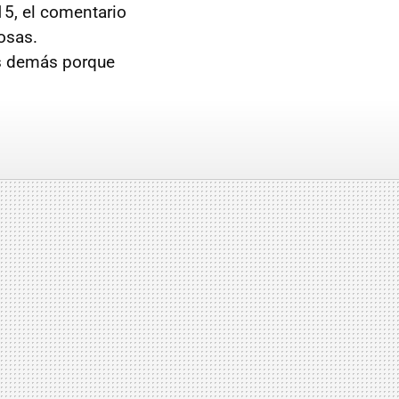
15, el comentario
osas.
os demás porque