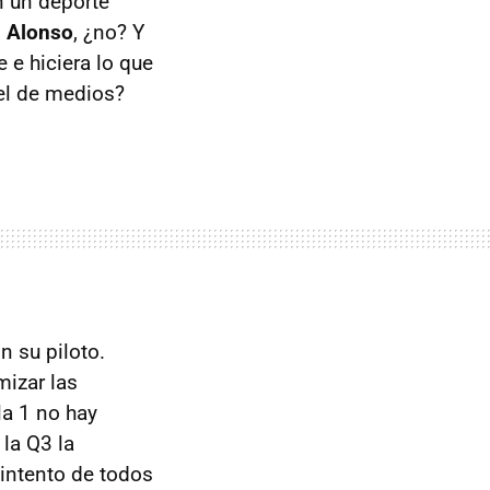
n un deporte
n
Alonso
, ¿no? Y
 e hiciera lo que
vel de medios?
n su piloto.
mizar las
la 1 no hay
 la Q3 la
 intento de todos