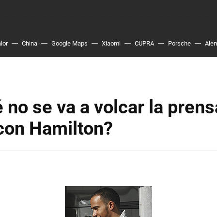
lor
China
Google Maps
Xiaomi
CUPRA
Porsche
Ale
 no se va a volcar la prens
con Hamilton?