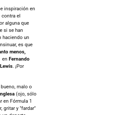
e inspiración en
 contra el
por alguna que
e si se han
n haciendo un
nsinuar, es que
uanto menos,
1 en
Fernando
Lewis
. ¡Por
 bueno, malo o
inglesa
(ojo, sólo
ar en Fórmula 1
gritar y "fardar"