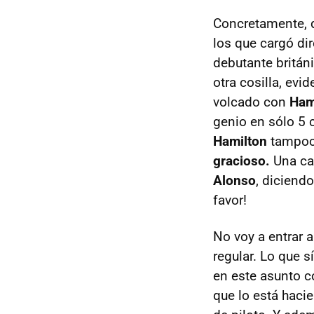
Concretamente, d
los que cargó di
debutante británi
otra cosilla, evi
volcado con
Ham
genio en sólo 5 
Hamilton
tampoc
gracioso.
Una ca
Alonso
, diciend
favor!
No voy a entrar a
regular. Lo que s
en este asunto c
que lo está hacie